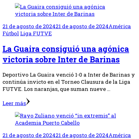
21 de agosto de 2024
21 de agosto de 2024
América
Fútbol
Liga FUTVE
La Guaira consiguió una agónica
victoria sobre Inter de Barinas
Deportivo La Guaira venció 1-0 a Inter de Barinas y
continúa invicto en el Torneo Clausura de la Liga
FUTVE. Los naranjas, que suman nueve …
Leer más
21 de agosto de 2024
21 de agosto de 2024
América