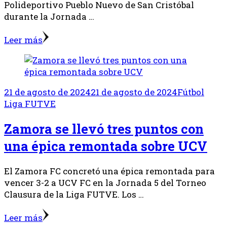
Polideportivo Pueblo Nuevo de San Cristóbal
durante la Jornada …
Leer más
21 de agosto de 2024
21 de agosto de 2024
Fútbol
Liga FUTVE
Zamora se llevó tres puntos con
una épica remontada sobre UCV
El Zamora FC concretó una épica remontada para
vencer 3-2 a UCV FC en la Jornada 5 del Torneo
Clausura de la Liga FUTVE. Los …
Leer más