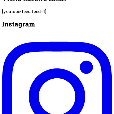
[youtube-feed feed=1]
Instagram