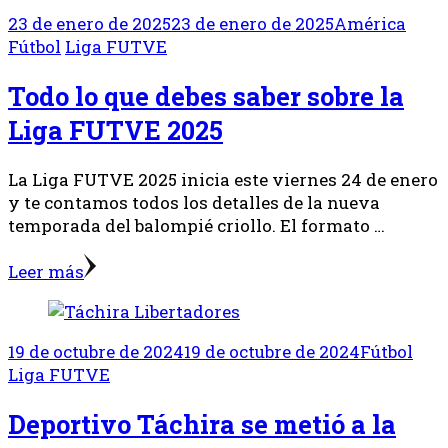
23 de enero de 2025
23 de enero de 2025
América
Fútbol
Liga FUTVE
Todo lo que debes saber sobre la
Liga FUTVE 2025
La Liga FUTVE 2025 inicia este viernes 24 de enero
y te contamos todos los detalles de la nueva
temporada del balompié criollo. El formato …
Leer más
19 de octubre de 2024
19 de octubre de 2024
Fútbol
Liga FUTVE
Deportivo Táchira se metió a la