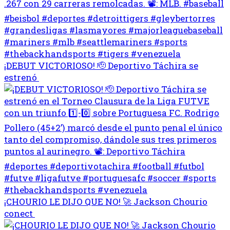
¡DEBUT VICTORIOSO! 🫡 Deportivo Táchira se
estrenó
¡CHOURIO LE DIJO QUE NO! 🚀 Jackson Chourio
conect