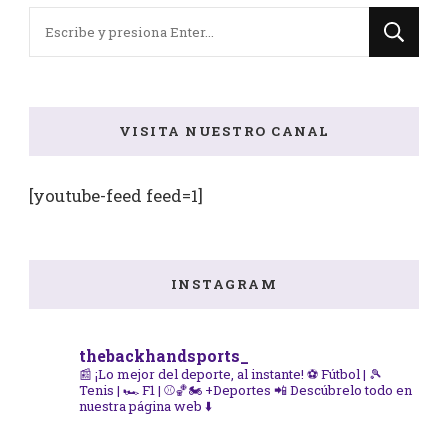
¿Buscas
algo?
VISITA NUESTRO CANAL
[youtube-feed feed=1]
INSTAGRAM
thebackhandsports_
📰 ¡Lo mejor del deporte, al instante!
⚽ Fútbol | 🎾
Tenis | 🏎️ F1 | ⚾🏀🏍️ +Deportes
📲 Descúbrelo todo en
nuestra página web ⬇️