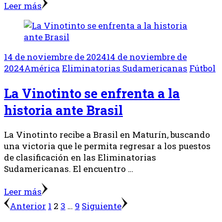
Leer más
14 de noviembre de 2024
14 de noviembre de
2024
América
Eliminatorias Sudamericanas
Fútbol
La Vinotinto se enfrenta a la
historia ante Brasil
La Vinotinto recibe a Brasil en Maturín, buscando
una victoria que le permita regresar a los puestos
de clasificación en las Eliminatorias
Sudamericanas. El encuentro …
Leer más
Posts
Página
Página
Página
Página
Anterior
1
2
3
…
9
Siguiente
pagination