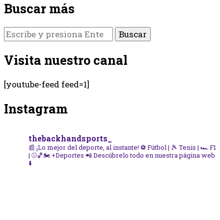
Buscar más
¿Buscas
algo?
Visita nuestro canal
[youtube-feed feed=1]
Instagram
thebackhandsports_
📰 ¡Lo mejor del deporte, al instante!
⚽ Fútbol | 🎾 Tenis | 🏎️ F1
| ⚾🏀🏍️ +Deportes
📲 Descúbrelo todo en nuestra página web
⬇️