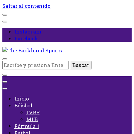
Saltar al contenido
Instagram
Facebook
Inicio
¿Buscas
The Backhand Sports
algo?
Inicio
Béisbol
LVBP
MLB
Fórmula 1
Fútbol