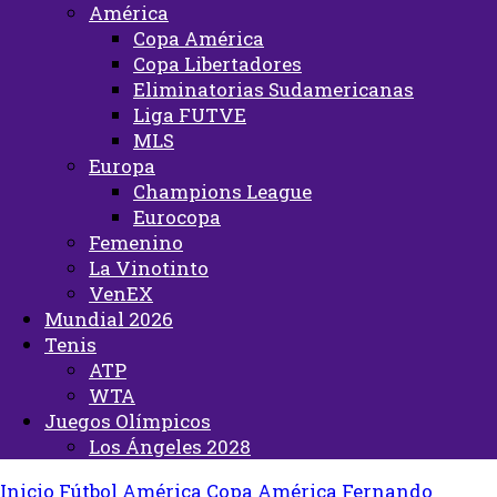
América
Copa América
Copa Libertadores
Eliminatorias Sudamericanas
Liga FUTVE
MLS
Europa
Champions League
Eurocopa
Femenino
La Vinotinto
VenEX
Mundial 2026
Tenis
ATP
WTA
Juegos Olímpicos
Los Ángeles 2028
Inicio
Fútbol
América
Copa América
Fernando