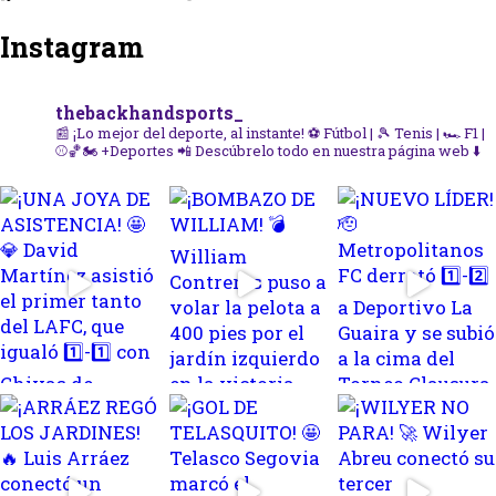
Instagram
thebackhandsports_
📰 ¡Lo mejor del deporte, al instante!
⚽ Fútbol | 🎾 Tenis | 🏎️ F1 |
⚾🏀🏍️ +Deportes
📲 Descúbrelo todo en nuestra página web ⬇️