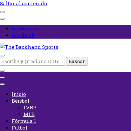
Saltar al contenido
Instagram
Facebook
Inicio
¿Buscas
The Backhand Sports
algo?
Inicio
Béisbol
LVBP
MLB
Fórmula 1
Fútbol