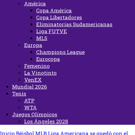
América
Copa América
Copa Libertadores
Eliminatorias Sudamericanas
Liga FUTVE
MLS
Europa
Champions League
Eurocopa
Femenino
La Vinotinto
VenEX
Mundial 2026
Tenis
ATP
WTA
Juegos Olímpicos
Los Ángeles 2028
Inicio
Béisbol
MLB
Liga Americana se quedó con el