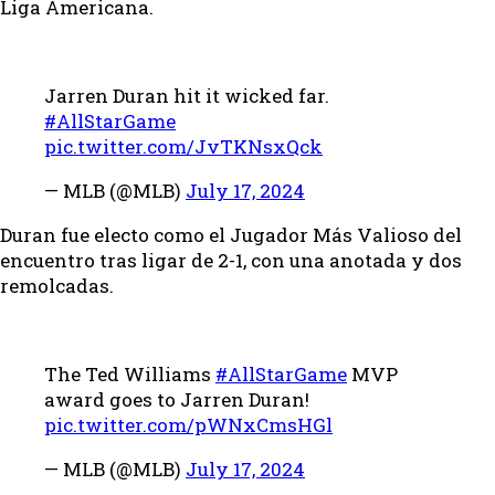
Liga Americana.
Jarren Duran hit it wicked far.
#AllStarGame
pic.twitter.com/JvTKNsxQck
— MLB (@MLB)
July 17, 2024
Duran fue electo como el Jugador Más Valioso del
encuentro tras ligar de 2-1, con una anotada y dos
remolcadas.
The Ted Williams
#AllStarGame
MVP
award goes to Jarren Duran!
pic.twitter.com/pWNxCmsHGl
— MLB (@MLB)
July 17, 2024