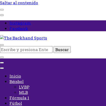
Saltar al contenido
Instagram
Facebook
Inicio
¿Buscas
The Backhand Sports
algo?
Inicio
Béisbol
LVBP
MLB
Fórmula 1
Fútbol