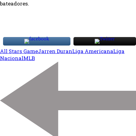
bateadores.
All Stars Game
Jarren Duran
Liga Americana
Liga
Nacional
MLB