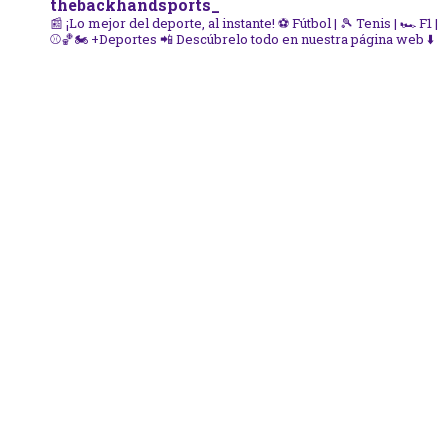
thebackhandsports_
📰 ¡Lo mejor del deporte, al instante!
⚽ Fútbol | 🎾 Tenis | 🏎️ F1 |
⚾🏀🏍️ +Deportes
📲 Descúbrelo todo en nuestra página web ⬇️