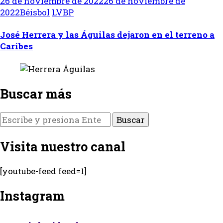
26 de noviembre de 2022
26 de noviembre de
2022
Béisbol
LVBP
José Herrera y las Águilas dejaron en el terreno a
Caribes
Buscar más
¿Buscas
algo?
Visita nuestro canal
[youtube-feed feed=1]
Instagram