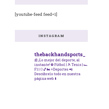
[youtube-feed feed=1]
INSTAGRAM
thebackhandsports_
📰 ¡Lo mejor del deporte, al
instante!
⚽ Fútbol | 🎾 Tenis | 🏎️
F1 | ⚾🏀🏍️ +Deportes
📲
Descúbrelo todo en nuestra
página web ⬇️