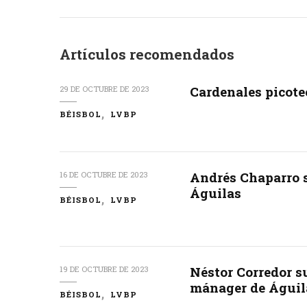
Artículos recomendados
Cardenales picote
29 DE OCTUBRE DE 2023
BÉISBOL
LVBP
Andrés Chaparro 
16 DE OCTUBRE DE 2023
Águilas
BÉISBOL
LVBP
Néstor Corredor s
19 DE OCTUBRE DE 2023
mánager de Águil
BÉISBOL
LVBP