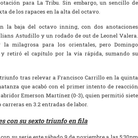
otación para La Tribu. Sin embargo, un sencillo de
ta de los rapaces en la alta del octavo.
en la baja del octavo inning, con dos anotaciones
lians Astudillo y un rodado de out de Leonel Valera.
 la milagrosa para los orientales, pero Domingo
y retiró el capítulo por la vía rápida, sumando su
 triunfo tras relevar a Francisco Carrillo en la quinta
atanza que acabó con el primer intento de reacción
l abridor Emerson Martínez (0-3), quien permitió siete
o carreras en 3.2 entradas de labor.
s con su sexto triunfo en fila
con su serie este sábado 9 de noviembre a las 5:30pm