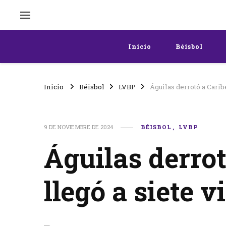
Inicio
Béisbol
Inicio
Béisbol
LVBP
Águilas derrotó a Caribe
9 DE NOVIEMBRE DE 2024
BÉISBOL
LVBP
Águilas derrot
llegó a siete 