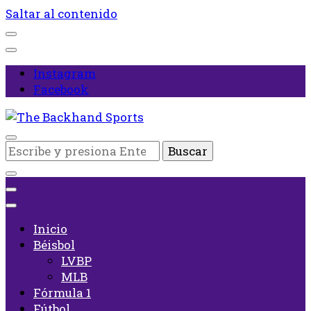
Saltar al contenido
Instagram
Facebook
Inicio
¿Buscas
The Backhand Sports
algo?
Inicio
Béisbol
LVBP
MLB
Fórmula 1
Fútbol