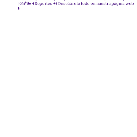
| ⚾🏀🏍️ +Deportes
📲 Descúbrelo todo en nuestra página web
⬇️