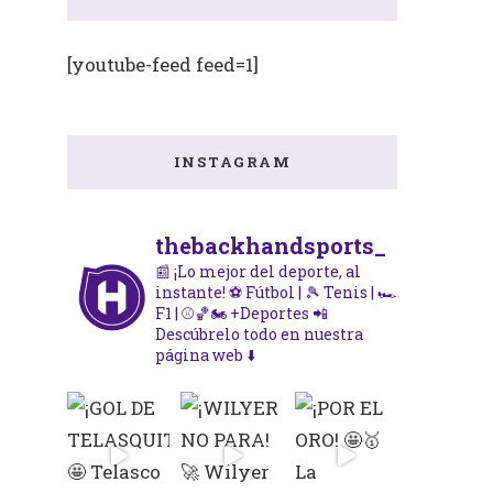
[youtube-feed feed=1]
INSTAGRAM
thebackhandsports_
📰 ¡Lo mejor del deporte, al
instante!
⚽ Fútbol | 🎾 Tenis | 🏎️
F1 | ⚾🏀🏍️ +Deportes
📲
Descúbrelo todo en nuestra
página web ⬇️