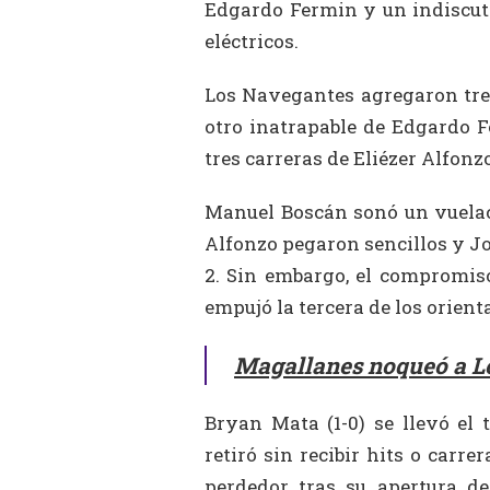
Edgardo Fermin y un indiscuti
eléctricos.
Los Navegantes agregaron tres
otro inatrapable de Edgardo F
tres carreras de Eliézer Alfonz
Manuel Boscán sonó un vuelace
Alfonzo pegaron sencillos y Jo
2. Sin embargo, el compromiso
empujó la tercera de los orienta
Magallanes noqueó a L
Bryan Mata (1-0) se llevó el 
retiró sin recibir hits o carre
perdedor tras su apertura d