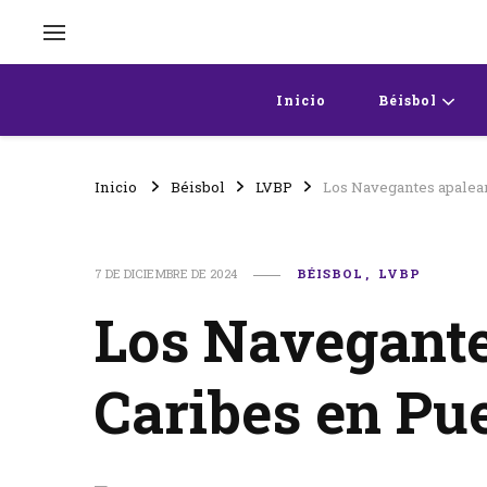
Inicio
Béisbol
Inicio
Béisbol
LVBP
Los Navegantes apalear
7 DE DICIEMBRE DE 2024
BÉISBOL
LVBP
Los Navegante
Caribes en Pu