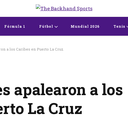
The Backhand Spo
Inicio
Fórmula 1
Fútbol
Mundial 2026
Tenis
on a los Caribes en Puerto La Cruz
s apalearon a los
erto La Cruz