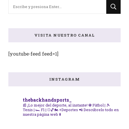
¿Buscas
algo?
VISITA NUESTRO CANAL
[youtube-feed feed=1]
INSTAGRAM
thebackhandsports_
📰 ¡Lo mejor del deporte, al instante!
⚽ Fútbol | 🎾
Tenis | 🏎️ F1 | ⚾🏀🏍️ +Deportes
📲 Descúbrelo todo en
nuestra página web ⬇️