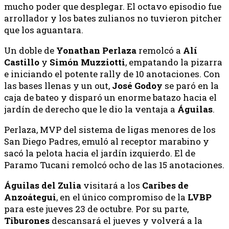
mucho poder que desplegar. El octavo episodio fue
arrollador y los bates zulianos no tuvieron pitcher
que los aguantara.
Un doble de
Yonathan
Perlaza
remolcó a
Alí
Castillo
y
Simón
Muzziotti
, empatando la pizarra
e iniciando el potente rally de 10 anotaciones. Con
las bases llenas y un out,
José
Godoy
se paró en la
caja de bateo y disparó un enorme batazo hacia el
jardín de derecho que le dio la ventaja a
Águilas
.
Perlaza, MVP del sistema de ligas menores de los
San Diego Padres, emuló al receptor marabino y
sacó la pelota hacia el jardín izquierdo. El de
Paramo Tucani remolcó ocho de las 15 anotaciones.
Águilas del Zulia
visitará a los
Caribes de
Anzoátegui
, en el único compromiso de la
LVBP
para este jueves 23 de octubre. Por su parte,
Tiburones
descansará el jueves y volverá a la