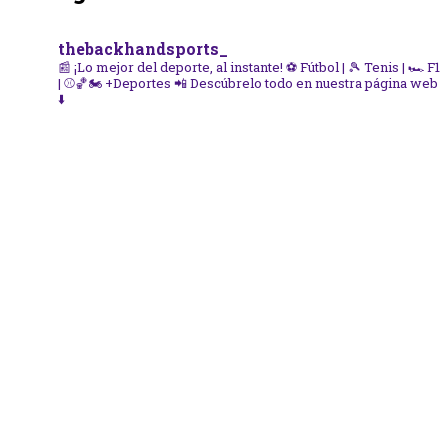
thebackhandsports_
📰 ¡Lo mejor del deporte, al instante!
⚽ Fútbol | 🎾 Tenis | 🏎️ F1
| ⚾🏀🏍️ +Deportes
📲 Descúbrelo todo en nuestra página web
⬇️