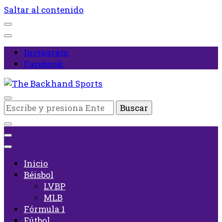
Saltar al contenido
Instagram
Facebook
Inicio
¿Buscas
The Backhand Sports
algo?
Inicio
Béisbol
LVBP
MLB
Fórmula 1
Fútbol