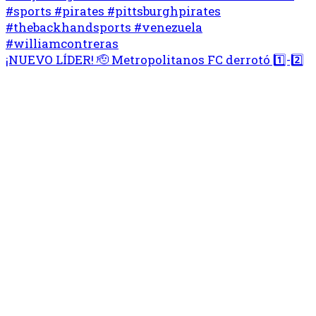
¡NUEVO LÍDER! 🫡 Metropolitanos FC derrotó 1️⃣-2️⃣