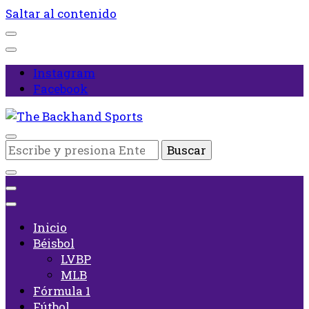
Saltar al contenido
Instagram
Facebook
Inicio
¿Buscas
The Backhand Sports
algo?
Inicio
Béisbol
LVBP
MLB
Fórmula 1
Fútbol