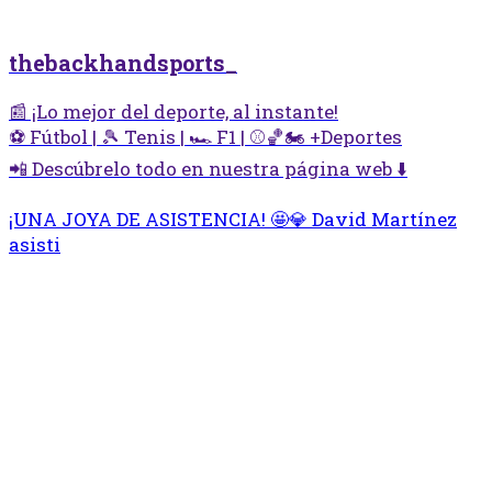
thebackhandsports_
📰 ¡Lo mejor del deporte, al instante!
⚽ Fútbol | 🎾 Tenis | 🏎️ F1 | ⚾🏀🏍️ +Deportes
📲 Descúbrelo todo en nuestra página web ⬇️
¡UNA JOYA DE ASISTENCIA! 🤩💎 David Martínez
asisti