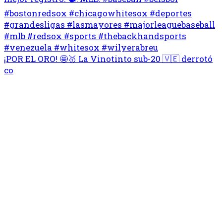
¡POR EL ORO! 🤩🥇 La Vinotinto sub-20 🇻🇪 derrotó
co