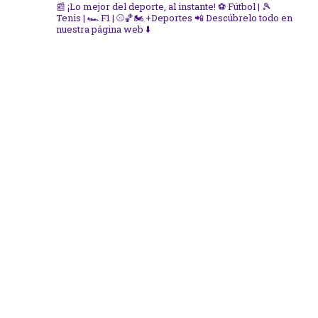
📰 ¡Lo mejor del deporte, al instante!
⚽ Fútbol | 🎾
Tenis | 🏎️ F1 | ⚾🏀🏍️ +Deportes
📲 Descúbrelo todo en
nuestra página web ⬇️