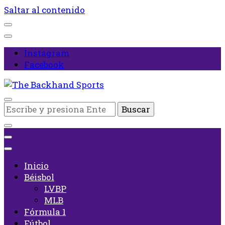
Saltar al contenido
Instagram
Facebook
Inicio
¿Buscas
The Backhand Sports
algo?
Inicio
Béisbol
LVBP
MLB
Fórmula 1
Fútbol