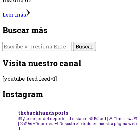
historia de …
Leer más
Buscar más
¿Buscas
algo?
Visita nuestro canal
[youtube-feed feed=1]
Instagram
thebackhandsports_
📰 ¡Lo mejor del deporte, al instante!
⚽ Fútbol | 🎾 Tenis | 🏎️ F1
| ⚾🏀🏍️ +Deportes
📲 Descúbrelo todo en nuestra página web
⬇️