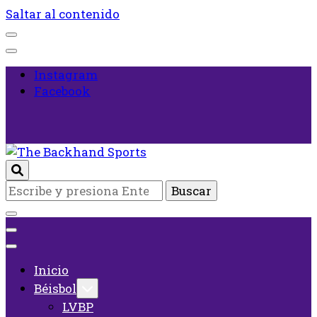
Saltar al contenido
Instagram
Facebook
Inicio
¿Buscas
The Backhand Sports
algo?
Inicio
Béisbol
LVBP