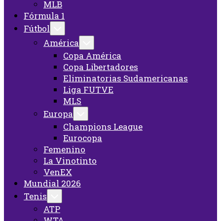
MLB
Fórmula 1
Fútbol
América
Copa América
Copa Libertadores
Eliminatorias Sudamericanas
Liga FUTVE
MLS
Europa
Champions League
Eurocopa
Femenino
La Vinotinto
VenEX
Mundial 2026
Tenis
ATP
WTA