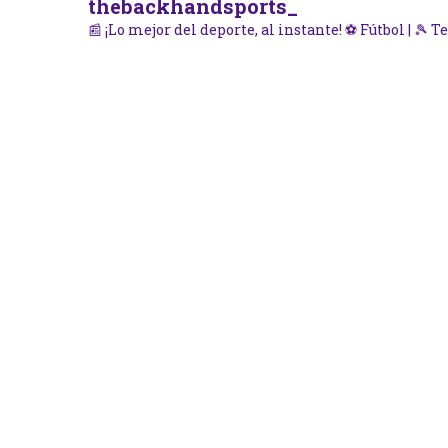
thebackhandsports_
📰 ¡Lo mejor del deporte, al instante!
⚽ Fútbol | 🎾 Te