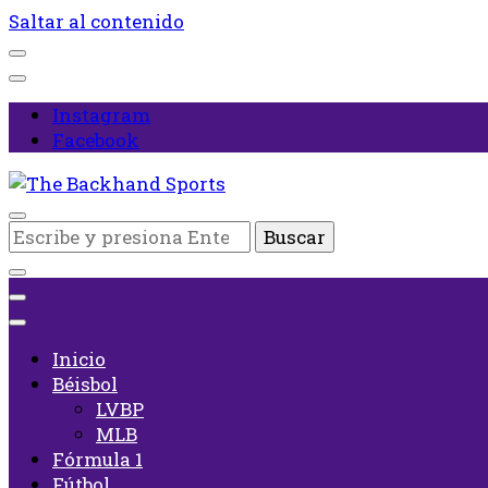
Saltar al contenido
Instagram
Facebook
Inicio
¿Buscas
The Backhand Sports
algo?
Inicio
Béisbol
LVBP
MLB
Fórmula 1
Fútbol