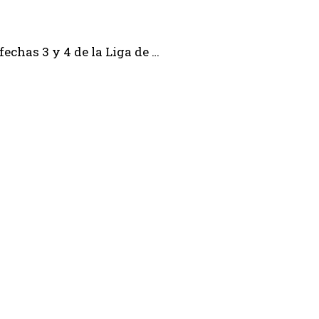
fechas 3 y 4 de la Liga de …