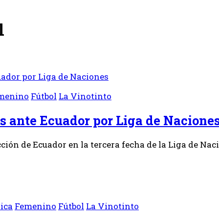
l
menino
Fútbol
La Vinotinto
s ante Ecuador por Liga de Nacione
cción de Ecuador en la tercera fecha de la Liga de Na
ica
Femenino
Fútbol
La Vinotinto