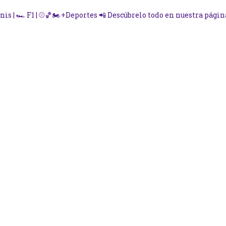
nis | 🏎️ F1 | ⚾🏀🏍️ +Deportes
📲 Descúbrelo todo en nuestra página