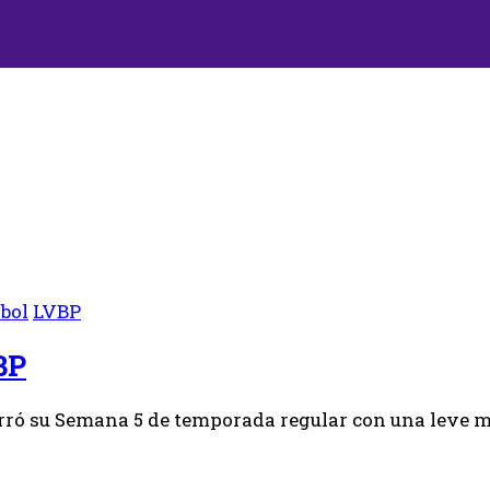
sbol
LVBP
BP
rró su Semana 5 de temporada regular con una leve mo