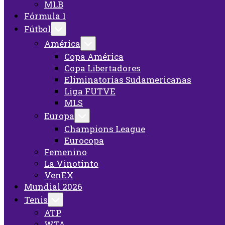
MLB
Fórmula 1
Fútbol
América
Copa América
Copa Libertadores
Eliminatorias Sudamericanas
Liga FUTVE
MLS
Europa
Champions League
Eurocopa
Femenino
La Vinotinto
VenEX
Mundial 2026
Tenis
ATP
WTA