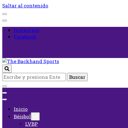
Saltar al contenido
Instagram
Facebook
Inicio
¿Buscas
The Backhand Sports
algo?
Inicio
Béisbol
LVBP