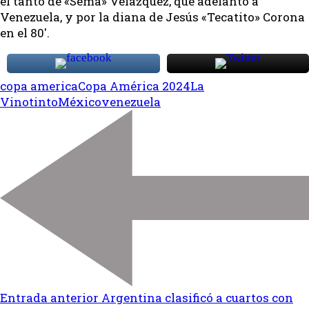
el tanto de «Sema» Velázquez, que adelantó a
Venezuela, y por la diana de Jesús «Tecatito» Corona
en el 80′.
copa america
Copa América 2024
La
Vinotinto
México
venezuela
Entrada anterior
Argentina clasificó a cuartos con