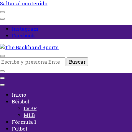
Saltar al contenido
Instagram
Facebook
Inicio
¿Buscas
The Backhand Sports
algo?
Inicio
Béisbol
LVBP
MLB
Fórmula 1
Fútbol