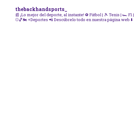
thebackhandsports_
📰 ¡Lo mejor del deporte, al instante!
⚽ Fútbol | 🎾 Tenis | 🏎️ F1 |
⚾🏀🏍️ +Deportes
📲 Descúbrelo todo en nuestra página web ⬇️