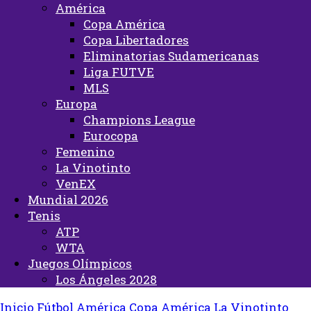
América
Copa América
Copa Libertadores
Eliminatorias Sudamericanas
Liga FUTVE
MLS
Europa
Champions League
Eurocopa
Femenino
La Vinotinto
VenEX
Mundial 2026
Tenis
ATP
WTA
Juegos Olímpicos
Los Ángeles 2028
Inicio
Fútbol
América
Copa América
La Vinotinto