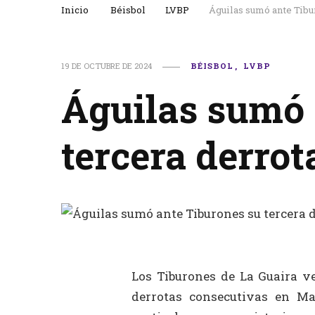
Inicio
Béisbol
LVBP
Águilas sumó ante Tibu
19 DE OCTUBRE DE 2024
BÉISBOL
LVBP
Águilas sumó 
tercera derrot
Los Tiburones de La Guaira v
derrotas consecutivas en Ma