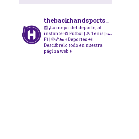
thebackhandsports_
📰 ¡Lo mejor del deporte, al
instante!
⚽ Fútbol | 🎾 Tenis | 🏎️
F1 | ⚾🏀🏍️ +Deportes
📲
Descúbrelo todo en nuestra
página web ⬇️