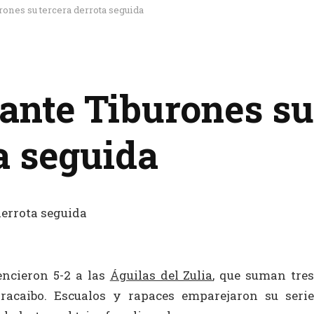
rones su tercera derrota seguida
ante Tiburones su
a seguida
encieron 5-2 a las
Águilas del Zulia
, que suman tre
racaibo. Escualos y rapaces emparejaron su serie