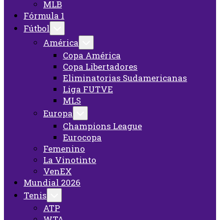
MLB
Fórmula 1
Fútbol
América
Copa América
Copa Libertadores
Eliminatorias Sudamericanas
Liga FUTVE
MLS
Europa
Champions League
Eurocopa
Femenino
La Vinotinto
VenEX
Mundial 2026
Tenis
ATP
WTA