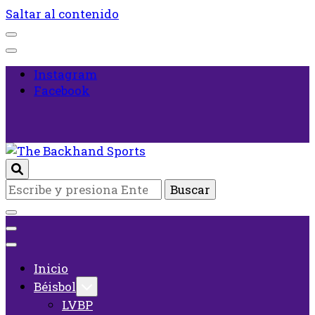
Saltar al contenido
Instagram
Facebook
Inicio
¿Buscas
The Backhand Sports
algo?
Inicio
Béisbol
LVBP