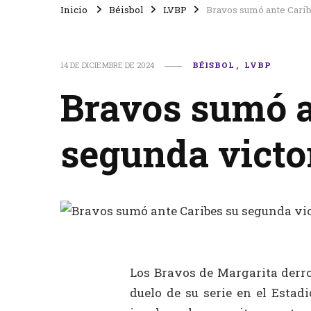
Inicio
Béisbol
LVBP
Bravos sumó ante Caribe
14 DE DICIEMBRE DE 2024
BÉISBOL
LVBP
Bravos sumó a
segunda victor
Los Bravos de Margarita derro
duelo de su serie en el Estad