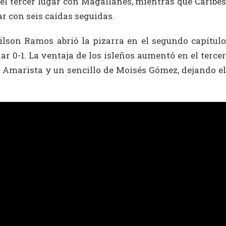
el tercer lugar con Magallanes, mientras que Caribes
r con seis caídas seguidas.
ilson Ramos abrió la pizarra en el segundo capítulo
ar 0-1. La ventaja de los isleños aumentó en el tercer
i Amarista y un sencillo de Moisés Gómez, dejando el