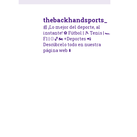
thebackhandsports_
📰 ¡Lo mejor del deporte, al
instante!
⚽ Fútbol | 🎾 Tenis | 🏎️
F1 | ⚾🏀🏍️ +Deportes
📲
Descúbrelo todo en nuestra
página web ⬇️