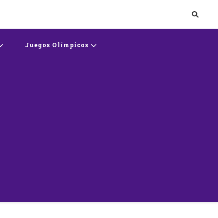
rts
Juegos Olímpicos