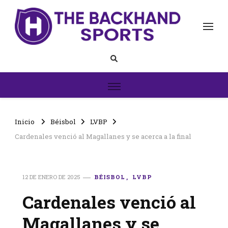
The Backhand Sports
Inicio
Inicio
Béisbol
LVBP
Cardenales venció al Magallanes y se acerca a la final
12 DE ENERO DE 2025
BÉISBOL
LVBP
Cardenales venció al
Magallanes y se