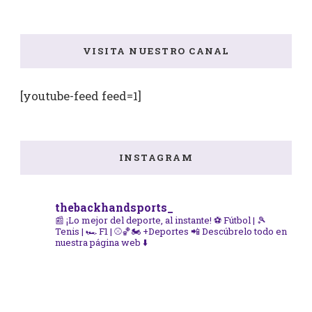
VISITA NUESTRO CANAL
[youtube-feed feed=1]
INSTAGRAM
thebackhandsports_
📰 ¡Lo mejor del deporte, al instante!
⚽ Fútbol | 🎾
Tenis | 🏎️ F1 | ⚾🏀🏍️ +Deportes
📲 Descúbrelo todo en
nuestra página web ⬇️