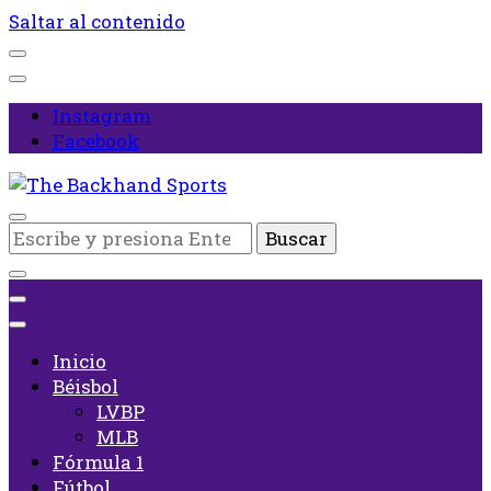
Saltar al contenido
Instagram
Facebook
Inicio
¿Buscas
The Backhand Sports
algo?
Inicio
Béisbol
LVBP
MLB
Fórmula 1
Fútbol