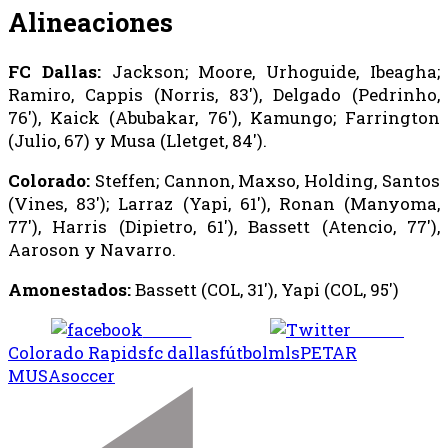
Alineaciones
FC Dallas:
Jackson; Moore, Urhoguide, Ibeagha;
Ramiro, Cappis (Norris, 83′), Delgado (Pedrinho,
76′), Kaick (Abubakar, 76′), Kamungo; Farrington
(Julio, 67) y Musa (Lletget, 84′).
Colorado:
Steffen; Cannon, Maxso, Holding, Santos
(Vines, 83′); Larraz (Yapi, 61′), Ronan (Manyoma,
77′), Harris (Dipietro, 61′), Bassett (Atencio, 77′),
Aaroson y Navarro.
Amonestados:
Bassett (COL, 31′), Yapi (COL, 95′)
Share
Tweet
Colorado Rapids
fc dallas
fútbol
mls
PETAR
MUSA
soccer