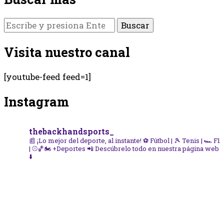
¿Buscas
algo?
Visita nuestro canal
[youtube-feed feed=1]
Instagram
thebackhandsports_
📰 ¡Lo mejor del deporte, al instante!
⚽ Fútbol | 🎾 Tenis | 🏎️ F1
| ⚾🏀🏍️ +Deportes
📲 Descúbrelo todo en nuestra página web
⬇️