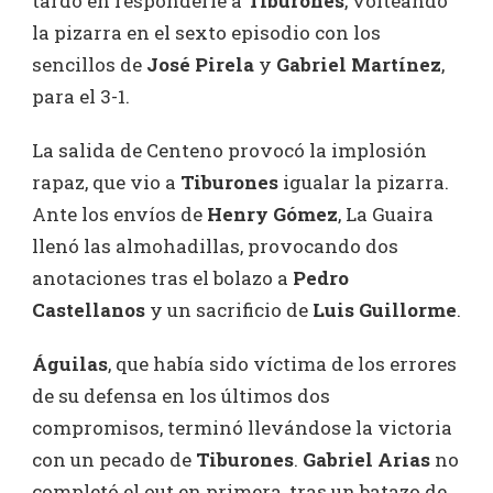
tardó en responderle a
Tiburones
, volteando
la pizarra en el sexto episodio con los
sencillos de
José Pirela
y
Gabriel Martínez
,
para el 3-1.
La salida de Centeno provocó la implosión
rapaz, que vio a
Tiburones
igualar la pizarra.
Ante los envíos de
Henry Gómez
, La Guaira
llenó las almohadillas, provocando dos
anotaciones tras el bolazo a
Pedro
Castellanos
y un sacrificio de
Luis Guillorme
.
Águilas
, que había sido víctima de los errores
de su defensa en los últimos dos
compromisos, terminó llevándose la victoria
con un pecado de
Tiburones
.
Gabriel Arias
no
completó el out en primera, tras un batazo de