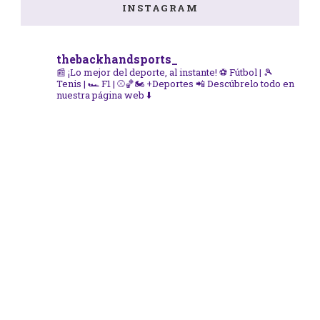
INSTAGRAM
thebackhandsports_
📰 ¡Lo mejor del deporte, al instante!
⚽ Fútbol | 🎾
Tenis | 🏎️ F1 | ⚾🏀🏍️ +Deportes
📲 Descúbrelo todo en
nuestra página web ⬇️