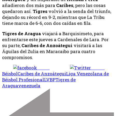
añadieron dos más para
Caribes
, pero las cosas
quedaron así.
Tigres
volvió a la senda del triunfo,
dejando su récord en 9-2, mientras que La Tribu
tiene marca de 6-6, con dos caídas en fila.
Tigres de Aragua
viajará a Barquisimeto, para
enfrentarse este jueves a Cardenales de Lara. Por
su parte,
Caribes
de Anzoátegui
visitará a las
Águilas del Zulia en Maracaibo para cuatro
compromisos.
Share
Tweet
Béisbol
Caribes de Anzoátegui
Liga Venezolana de
Béisbol Profesional
LVBP
Tigres de
Aragua
venezuela