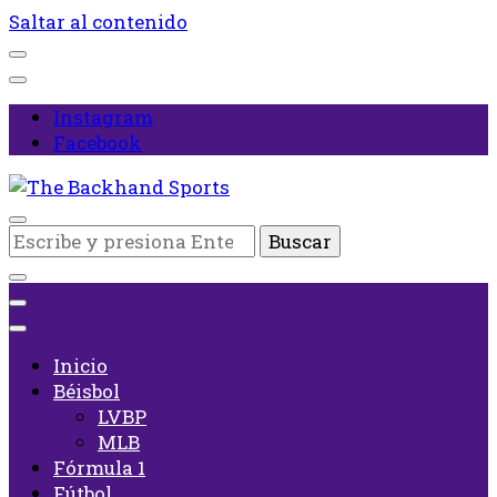
Saltar al contenido
Instagram
Facebook
Inicio
¿Buscas
The Backhand Sports
algo?
Inicio
Béisbol
LVBP
MLB
Fórmula 1
Fútbol