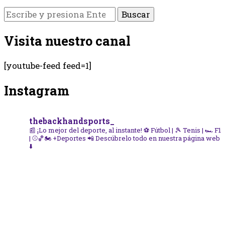
¿Buscas
algo?
Visita nuestro canal
[youtube-feed feed=1]
Instagram
thebackhandsports_
📰 ¡Lo mejor del deporte, al instante!
⚽ Fútbol | 🎾 Tenis | 🏎️ F1
| ⚾🏀🏍️ +Deportes
📲 Descúbrelo todo en nuestra página web
⬇️