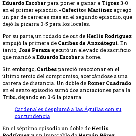
Eduardo Escobar
para poner a ganar a
Tigres
3-0
en el primer episodio.
«Cafecito» Martínez
agregó
un par de carreras más en el segundo episodio, que
dejó la pizarra 0-5 para los locales.
Por su parte, un rodado de out de
Herlis
Rodríguez
empujó la primera de
Caribes
de Anzoátegui
. En
tanto,
José
Peraza
ejecutó un elevado de sacrificio
que mandó a
Eduardo Escobar
a home.
Sin embargo,
Caribes
pareció reaccionar en el
último tercio del compromiso, acercándose a una
carrera de distancia. Un doble de
Romer
Cuadrado
en el sexto episodio sumó dos anotaciones para la
Tribu, dejando en 3-6 la pizarra.
Cardenales desplumó a las Águilas con su
contundencia
En el séptimo episodio un doble de
Herlis
Rodríguez
y un imparable de
Hernán
Pérez