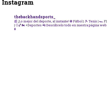
Instagram
thebackhandsports_
📰 ¡Lo mejor del deporte, al instante!
⚽ Fútbol | 🎾 Tenis | 🏎️ F1
| ⚾🏀🏍️ +Deportes
📲 Descúbrelo todo en nuestra página web
⬇️