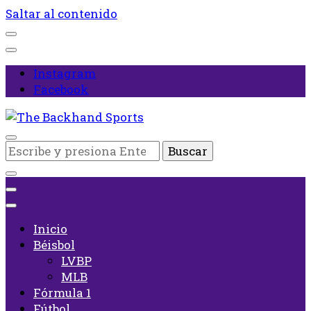
Saltar al contenido
Instagram
Facebook
Inicio
¿Buscas
The Backhand Sports
algo?
Inicio
Béisbol
LVBP
MLB
Fórmula 1
Fútbol