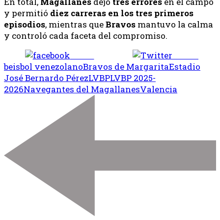
En total,
Magallanes
dejó
tres errores
en el campo
y permitió
diez carreras en los tres primeros
episodios
, mientras que
Bravos
mantuvo la calma
y controló cada faceta del compromiso.
Share
Tweet
beisbol venezolano
Bravos de Margarita
Estadio
José Bernardo Pérez
LVBP
LVBP 2025-
2026
Navegantes del Magallanes
Valencia