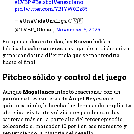
#LVBP
#BeisbolVenezolano
pic.twitter.com/7B1YW0Ez85
— #UnaVidaUnaLiga ⚾️🇻🇪
(@LVBP_Oficial)
November 6, 2025
En apenas dos entradas, los
Bravos
habían
fabricado
ocho carreras
, castigando al picheo rival
y marcando una diferencia que se mantendría
hasta el final.
Pitcheo sólido y control del juego
Aunque
Magallanes
intentó reaccionar con un
jonrón de tres carreras de
Ángel Reyes
en el
quinto capítulo, la brecha fue demasiado amplia. La
ofensiva visitante volvió a responder con dos
carreras más en la parte alta del tercer episodio,
colocando el marcador 10 por 1 en ese momento y
sentenciando la historia del desafío.