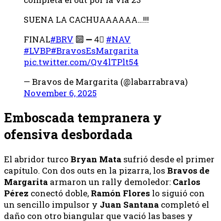
SUENA LA CACHUAAAAAA…!!!
FINAL
#BRV
🔟 ➖ 4⃣
#NAV
#LVBP
#BravosEsMargarita
pic.twitter.com/Qv4lTPlt54
— Bravos de Margarita (@labarrabrava)
November 6, 2025
Emboscada tempranera y
ofensiva desbordada
El abridor turco
Bryan Mata
sufrió desde el primer
capítulo. Con dos outs en la pizarra, los
Bravos de
Margarita
armaron un rally demoledor:
Carlos
Pérez
conectó doble,
Ramón Flores
lo siguió con
un sencillo impulsor y
Juan Santana
completó el
daño con otro biangular que vació las bases y