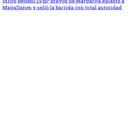
Inicio
Béisbol
LVBP
Bravos de Margarita aplastó a
Magallanes y selló la barrida con total autoridad