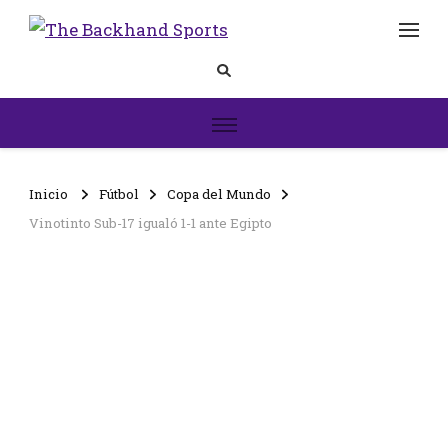
The
Inicio
Backhand
Sports
Inicio
Fútbol
Copa del Mundo
Vinotinto Sub-17 igualó 1-1 ante Egipto