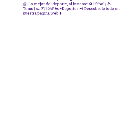
📰 ¡Lo mejor del deporte, al instante!
⚽ Fútbol | 🎾
Tenis | 🏎️ F1 | ⚾🏀🏍️ +Deportes
📲 Descúbrelo todo en
nuestra página web ⬇️