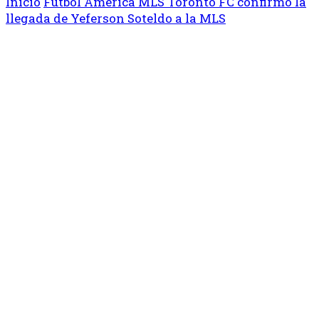
Inicio
Fútbol
América
MLS
Toronto FC confirmó la
llegada de Yeferson Soteldo a la MLS