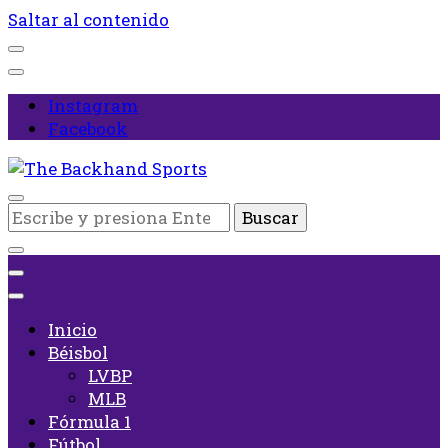
Saltar al contenido
Instagram
Facebook
Inicio
¿Buscas
The Backhand Sports
algo?
Inicio
Béisbol
LVBP
MLB
Fórmula 1
Fútbol