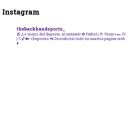
Instagram
thebackhandsports_
📰 ¡Lo mejor del deporte, al instante!
⚽ Fútbol | 🎾 Tenis | 🏎️ F1
| ⚾🏀🏍️ +Deportes
📲 Descúbrelo todo en nuestra página web
⬇️