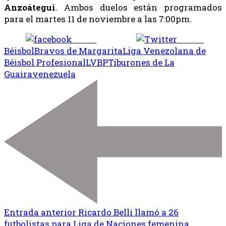
Anzoátegui
. Ambos duelos están programados
para el martes 11 de noviembre a las 7:00pm.
Share
Tweet
Béisbol
Bravos de Margarita
Liga Venezolana de
Béisbol Profesional
LVBP
Tiburones de La
Guaira
venezuela
Entrada anterior
Ricardo Belli llamó a 26
futbolistas para Liga de Naciones femenina