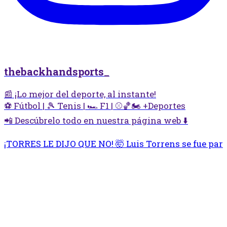
thebackhandsports_
📰 ¡Lo mejor del deporte, al instante!
⚽ Fútbol | 🎾 Tenis | 🏎️ F1 | ⚾🏀🏍️ +Deportes
📲 Descúbrelo todo en nuestra página web ⬇️
¡TORRES LE DIJO QUE NO! 🤯 Luis Torrens se fue par