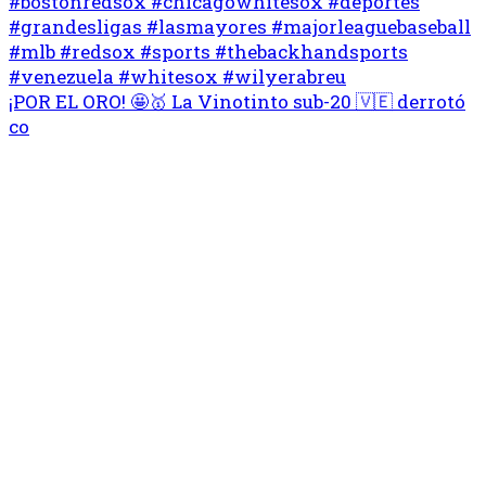
¡POR EL ORO! 🤩🥇 La Vinotinto sub-20 🇻🇪 derrotó
co