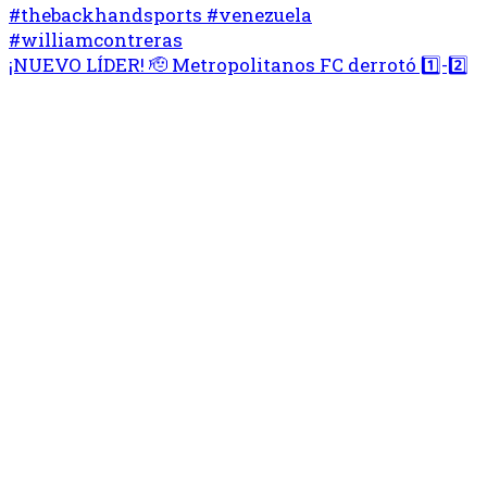
¡NUEVO LÍDER! 🫡 Metropolitanos FC derrotó 1️⃣-2️⃣