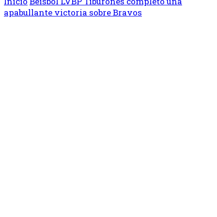
Inicio
Béisbol
LVBP
Tiburones completó una
apabullante victoria sobre Bravos