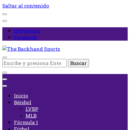
Saltar al contenido
Instagram
Facebook
Inicio
¿Buscas
The Backhand Sports
algo?
Inicio
Béisbol
LVBP
MLB
Fórmula 1
Fútbol