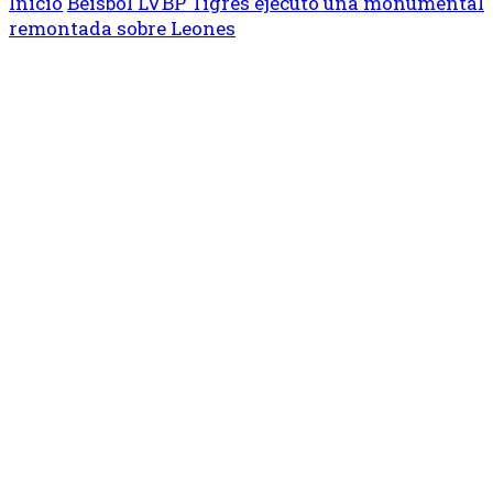
Inicio
Béisbol
LVBP
Tigres ejecutó una monumental
remontada sobre Leones