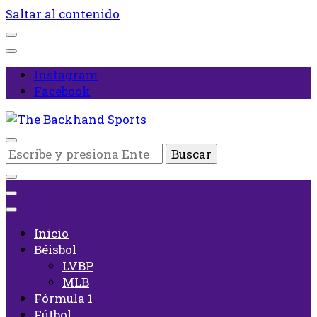
Saltar al contenido
Instagram
Facebook
Inicio
¿Buscas
The Backhand Sports
algo?
Inicio
Béisbol
LVBP
MLB
Fórmula 1
Fútbol