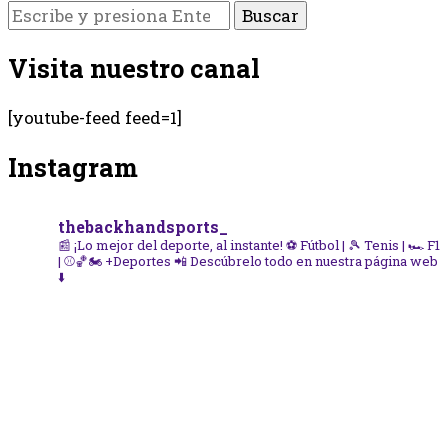
¿Buscas
algo?
Visita nuestro canal
[youtube-feed feed=1]
Instagram
thebackhandsports_
📰 ¡Lo mejor del deporte, al instante!
⚽ Fútbol | 🎾 Tenis | 🏎️ F1
| ⚾🏀🏍️ +Deportes
📲 Descúbrelo todo en nuestra página web
⬇️