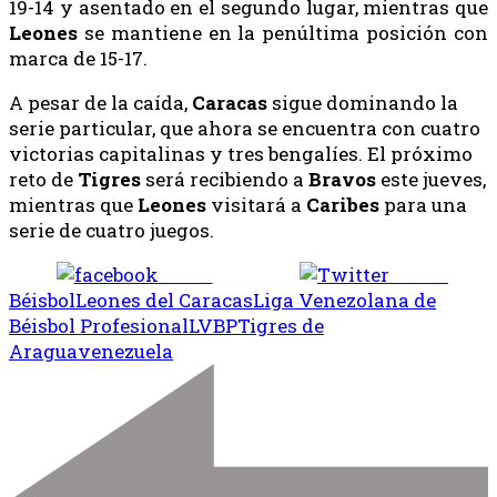
19-14 y asentado en el segundo lugar, mientras que
Leones
se mantiene en la penúltima posición con
marca de 15-17.
A pesar de la caída,
Caracas
sigue dominando la
serie particular, que ahora se encuentra con cuatro
victorias capitalinas y tres bengalíes. El próximo
reto de
Tigres
será recibiendo a
Bravos
este jueves,
mientras que
Leones
visitará a
Caribes
para una
serie de cuatro juegos.
Share
Tweet
Béisbol
Leones del Caracas
Liga Venezolana de
Béisbol Profesional
LVBP
Tigres de
Aragua
venezuela