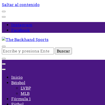
Saltar al contenido
Instagram
Facebook
Inicio
¿Buscas
The Backhand Sports
algo?
Inicio
Béisbol
LVBP
MLB
Fórmula 1
Fútbol