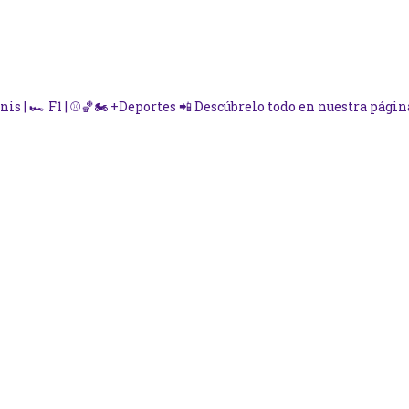
nis | 🏎️ F1 | ⚾🏀🏍️ +Deportes
📲 Descúbrelo todo en nuestra página