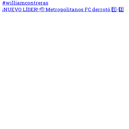
¡NUEVO LÍDER! 🫡 Metropolitanos FC derrotó 1️⃣-2️⃣