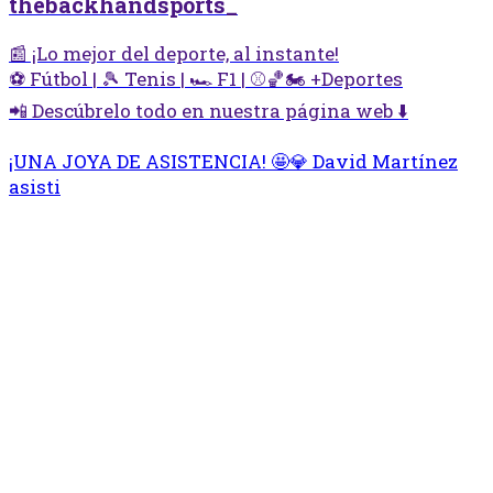
thebackhandsports_
📰 ¡Lo mejor del deporte, al instante!
⚽ Fútbol | 🎾 Tenis | 🏎️ F1 | ⚾🏀🏍️ +Deportes
📲 Descúbrelo todo en nuestra página web ⬇️
¡UNA JOYA DE ASISTENCIA! 🤩💎 David Martínez
asisti