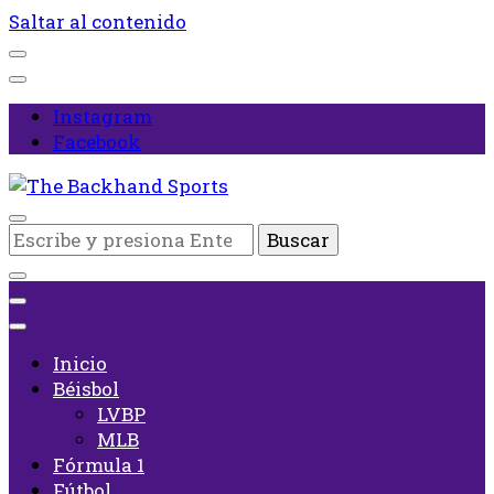
Saltar al contenido
Instagram
Facebook
Inicio
¿Buscas
The Backhand Sports
algo?
Inicio
Béisbol
LVBP
MLB
Fórmula 1
Fútbol