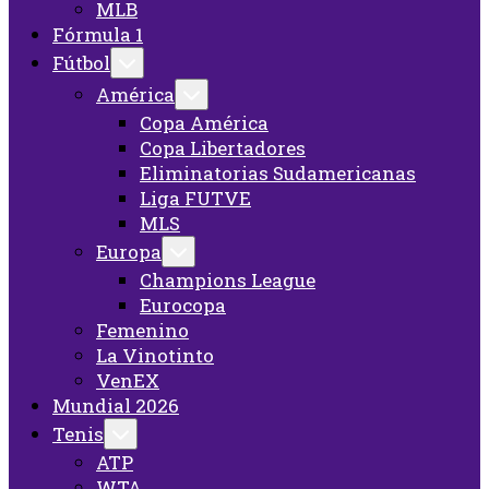
MLB
Fórmula 1
Fútbol
América
Copa América
Copa Libertadores
Eliminatorias Sudamericanas
Liga FUTVE
MLS
Europa
Champions League
Eurocopa
Femenino
La Vinotinto
VenEX
Mundial 2026
Tenis
ATP
WTA