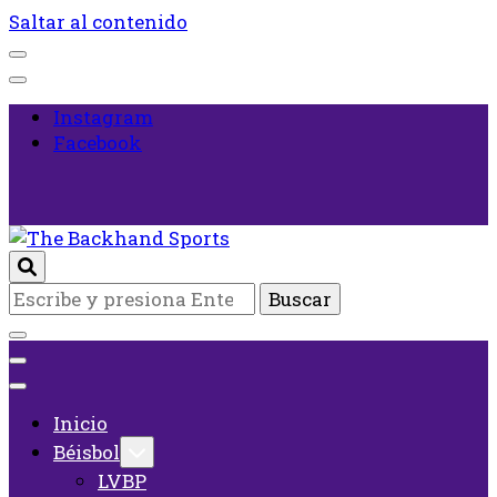
Saltar al contenido
Instagram
Facebook
Inicio
¿Buscas
The Backhand Sports
algo?
Inicio
Béisbol
LVBP