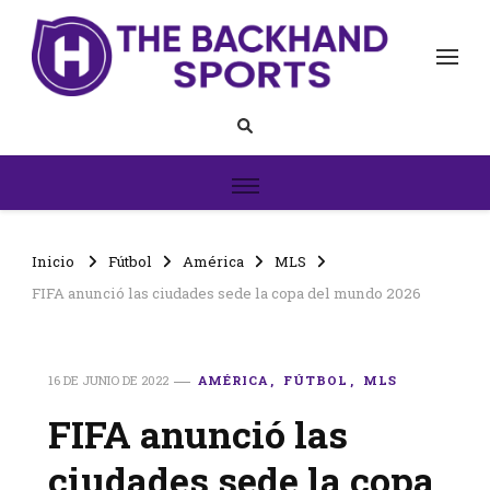
The Backhand Sports
Inicio
Inicio
Fútbol
América
MLS
FIFA anunció las ciudades sede la copa del mundo 2026
16 DE JUNIO DE 2022
AMÉRICA
FÚTBOL
MLS
FIFA anunció las
ciudades sede la copa