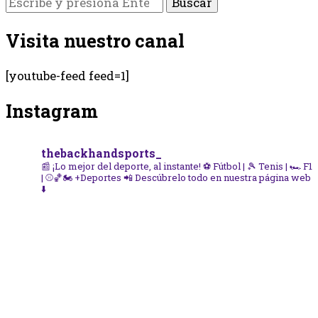
algo?
Visita nuestro canal
[youtube-feed feed=1]
Instagram
thebackhandsports_
📰 ¡Lo mejor del deporte, al instante!
⚽ Fútbol | 🎾 Tenis | 🏎️ F1
| ⚾🏀🏍️ +Deportes
📲 Descúbrelo todo en nuestra página web
⬇️