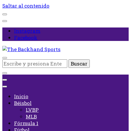
Saltar al contenido
Instagram
Facebook
Inicio
¿Buscas
The Backhand Sports
algo?
Inicio
Béisbol
LVBP
MLB
Fórmula 1
Fútbol