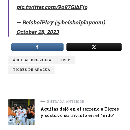
pic.twitter.com/9o97GibFjo
— BeisbolPlay (@beisbolplaycom)
October 28, 2023
ÁGUILAS DEL ZULIA
LVBP
TIGRES DE ARAGUA
ENTRADA ANTERIOR
Águilas dejó en el terreno a Tigres
y sostuvo su invicto en el "nido"