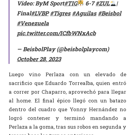
Video: ByM Sport
#TIG
6-7
#ZUL
|
Final
#LVBP
#Tigres
#Aguilas
#Beisbol
#Venezuela
pic.twitter.com/ICfbWNxAcb
— BeisbolPlay (@beisbolplaycom)
October 28, 2023
Luego vino Perlaza con un elevado de
sacrificio que Eduardo Torrealba, quien entró
a correr por Chaparro, aprovechó para llegar
al home. El final épico llegó con un batazo
dentro del cuadro que Yonny Hernández no
logró contener y terminó mandando a
Perlaza a la goma, tras sus robos en segunda y