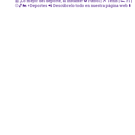
📰 ¡Lo mejor del deporte, al instante!
⚽ Fútbol | 🎾 Tenis | 🏎️ F1 |
⚾🏀🏍️ +Deportes
📲 Descúbrelo todo en nuestra página web ⬇️