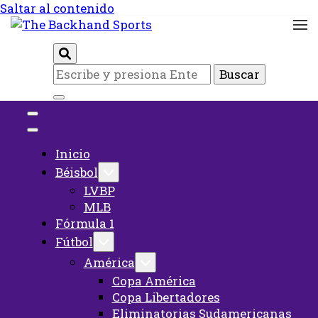
Saltar al contenido
Inicio
The Backhand
¿Buscas
Sports
algo?
Inicio
Béisbol
LVBP
MLB
Fórmula 1
Fútbol
América
Copa América
Copa Libertadores
Eliminatorias Sudamericanas