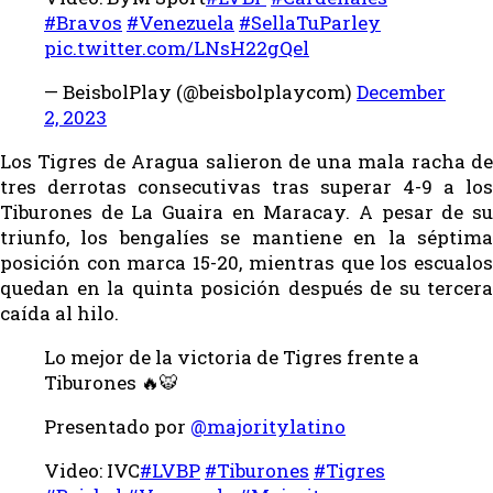
#Bravos
#Venezuela
#SellaTuParley
pic.twitter.com/LNsH22gQel
— BeisbolPlay (@beisbolplaycom)
December
2, 2023
Los Tigres de Aragua salieron de una mala racha de
tres derrotas consecutivas tras superar 4-9 a los
Tiburones de La Guaira en Maracay. A pesar de su
triunfo, los bengalíes se mantiene en la séptima
posición con marca 15-20, mientras que los escualos
quedan en la quinta posición después de su tercera
caída al hilo.
Lo mejor de la victoria de Tigres frente a
Tiburones 🔥🐯
Presentado por
@majoritylatino
Video: IVC
#LVBP
#Tiburones
#Tigres