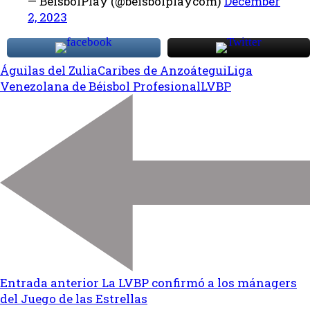
— BeisbolPlay (@beisbolplaycom)
December
2, 2023
Águilas del Zulia
Caribes de Anzoátegui
Liga
Venezolana de Béisbol Profesional
LVBP
Entrada anterior
La LVBP confirmó a los mánagers
del Juego de las Estrellas