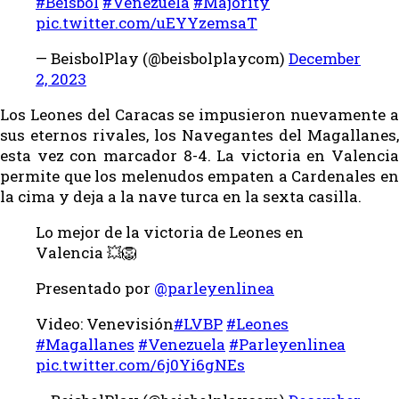
#Beisbol
#Venezuela
#Majority
pic.twitter.com/uEYYzemsaT
— BeisbolPlay (@beisbolplaycom)
December
2, 2023
Los Leones del Caracas se impusieron nuevamente a
sus eternos rivales, los Navegantes del Magallanes,
esta vez con marcador 8-4. La victoria en Valencia
permite que los melenudos empaten a Cardenales en
la cima y deja a la nave turca en la sexta casilla.
Lo mejor de la victoria de Leones en
Valencia 💥🦁
Presentado por
@parleyenlinea
Video: Venevisión
#LVBP
#Leones
#Magallanes
#Venezuela
#Parleyenlinea
pic.twitter.com/6j0Yi6gNEs