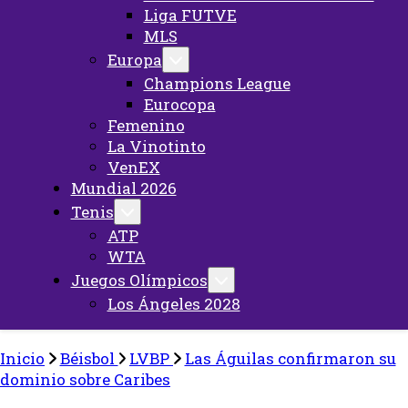
Liga FUTVE
MLS
Europa
Champions League
Eurocopa
Femenino
La Vinotinto
VenEX
Mundial 2026
Tenis
ATP
WTA
Juegos Olímpicos
Los Ángeles 2028
Inicio
Béisbol
LVBP
Las Águilas confirmaron su
dominio sobre Caribes