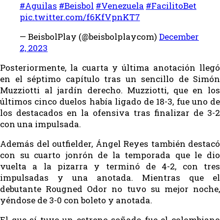
#Aguilas
#Beisbol
#Venezuela
#FacilitoBet
pic.twitter.com/f6KfVpnKT7
— BeisbolPlay (@beisbolplaycom)
December
2, 2023
Posteriormente, la cuarta y última anotación llegó
en el séptimo capítulo tras un sencillo de Simón
Muzziotti al jardín derecho. Muzziotti, que en los
últimos cinco duelos había ligado de 18-3, fue uno de
los destacados en la ofensiva tras finalizar de 3-2
con una impulsada.
Además del outfielder, Ángel Reyes también destacó
con su cuarto jonrón de la temporada que le dio
vuelta a la pizarra y terminó de 4-2, con tres
impulsadas y una anotada. Mientras que el
debutante Rougned Odor no tuvo su mejor noche,
yéndose de 3-0 con boleto y anotada.
El que sí tuvo un estreno soñado fue el colombiano