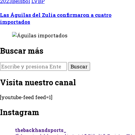
2023
Béisbol
LVBP
Las Águilas del Zulia confirmaron a cuatro
importados
Buscar más
¿Buscas
algo?
Visita nuestro canal
[youtube-feed feed=1]
Instagram
thebackhandsports_