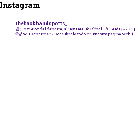
Instagram
thebackhandsports_
📰 ¡Lo mejor del deporte, al instante!
⚽ Fútbol | 🎾 Tenis | 🏎️ F1 |
⚾🏀🏍️ +Deportes
📲 Descúbrelo todo en nuestra página web ⬇️