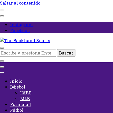
Saltar al contenido
Instagram
Facebook
Inicio
¿Buscas
The Backhand Sports
algo?
Inicio
Béisbol
LVBP
MLB
Fórmula 1
Fútbol