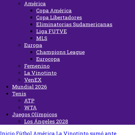
América
Copa América
Copa Libertadores
Eliminatorias Sudamericanas
Liga FUTVE
MLS
Europa
Champions League
Eurocopa
Femenino
La Vinotinto
VenEX
Mundial 2026
Tenis
ATP
WTA
Juegos Olímpicos
Los Ángeles 2028
Inicio
Fútbol
América
La Vinotinto sumó ante