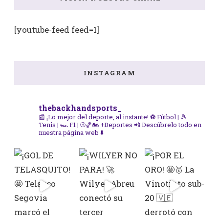
[youtube-feed feed=1]
INSTAGRAM
thebackhandsports_
📰 ¡Lo mejor del deporte, al instante!
⚽ Fútbol | 🎾
Tenis | 🏎️ F1 | ⚾🏀🏍️ +Deportes
📲 Descúbrelo todo en
nuestra página web ⬇️