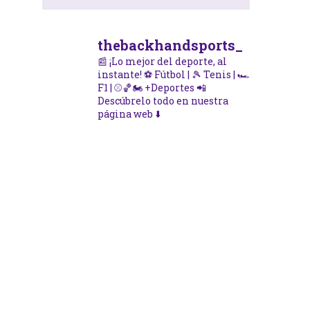
thebackhandsports_
📰 ¡Lo mejor del deporte, al
instante!
⚽ Fútbol | 🎾 Tenis | 🏎️
F1 | ⚾🏀🏍️ +Deportes
📲
Descúbrelo todo en nuestra
página web ⬇️