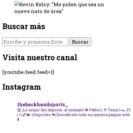
Buscar más
¿Buscas
algo?
Visita nuestro canal
[youtube-feed feed=1]
Instagram
thebackhandsports_
📰 ¡Lo mejor del deporte, al instante!
⚽ Fútbol | 🎾 Tenis | 🏎️ F1
| ⚾🏀🏍️ +Deportes
📲 Descúbrelo todo en nuestra página web
⬇️