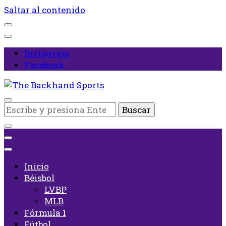
Saltar al contenido
Instagram
Facebook
Inicio
¿Buscas
The Backhand Sports
algo?
Inicio
Béisbol
LVBP
MLB
Fórmula 1
Fútbol