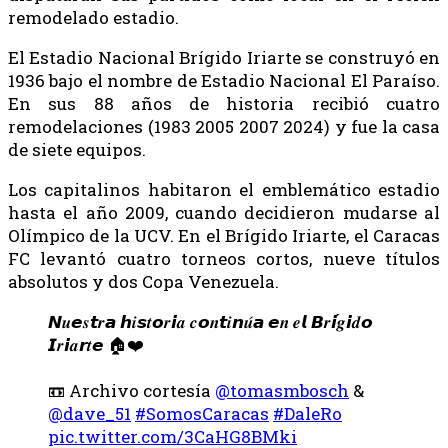
remodelado estadio.
El Estadio Nacional Brígido Iriarte se construyó en
1936 bajo el nombre de Estadio Nacional El Paraíso.
En sus 88 años de historia recibió cuatro
remodelaciones (1983 2005 2007 2024) y fue la casa
de siete equipos.
Los capitalinos habitaron el emblemático estadio
hasta el año 2009, cuando decidieron mudarse al
Olímpico de la UCV. En el Brígido Iriarte, el Caracas
FC levantó cuatro torneos cortos, nueve títulos
absolutos y dos Copa Venezuela.
𝙉𝒖𝙚𝒔𝙩𝒓𝙖 𝙝𝒊𝙨𝒕𝙤𝒓𝙞𝒂 𝒄𝙤𝒏𝙩𝒊𝙣𝒖́𝙖 𝙚𝒏 𝒆𝙡 𝘽𝒓𝙞́𝒈𝙞𝒅𝙤
𝙄𝒓𝙞𝒂𝙧𝒕𝙚 🏠❤️
📼 Archivo cortesía
@tomasmbosch
&
@dave_51
#SomosCaracas
#DaleRo
pic.twitter.com/3CaHG8BMki