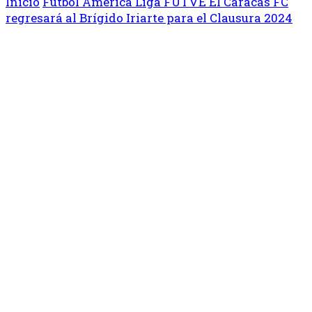
Inicio
Fútbol
América
Liga FUTVE
El Caracas FC
regresará al Brígido Iriarte para el Clausura 2024