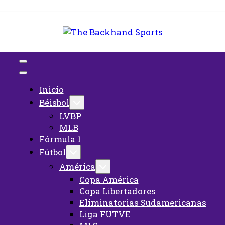
Inicio
The Backhand Spo
Inicio
Béisbol
LVBP
MLB
Fórmula 1
Fútbol
América
Copa América
Copa Libertadores
Eliminatorias Sudamericanas
Liga FUTVE