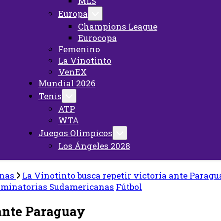
MLS
Europa
Champions League
Eurocopa
Femenino
La Vinotinto
VenEX
Mundial 2026
Tenis
ATP
WTA
Juegos Olímpicos
Los Ángeles 2028
anas
La Vinotinto busca repetir victoria ante Parag
iminatorias Sudamericanas
Fútbol
 ante Paraguay