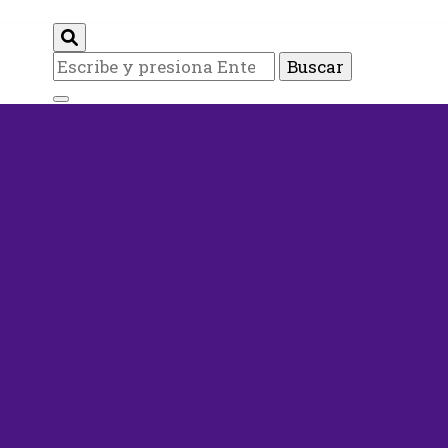
¿Buscas
algo?
rts