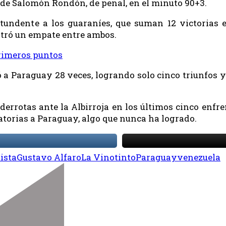
o de Salomón Rondón, de penal, en el minuto 90+3.
tundente a los guaraníes, que suman 12 victorias en
stró un empate entre ambos.
primeros puntos
 a Paraguay 28 veces, logrando solo cinco triunfos y
derrotas ante la Albirroja en los últimos cinco enfr
atorias a Paraguay, algo que nunca ha logrado.
ista
Gustavo Alfaro
La Vinotinto
Paraguay
venezuela