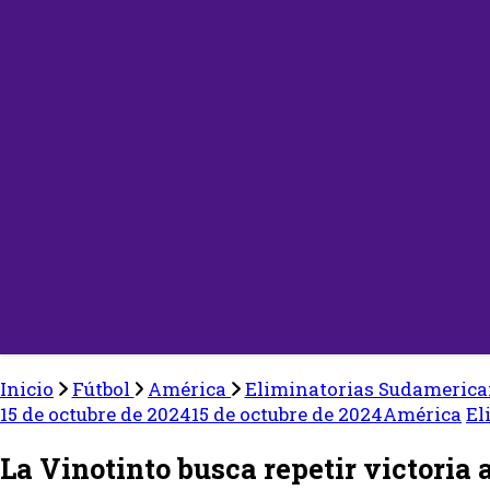
Inicio
Fútbol
América
Eliminatorias Sudameric
15 de octubre de 2024
15 de octubre de 2024
América
El
La Vinotinto busca repetir victoria