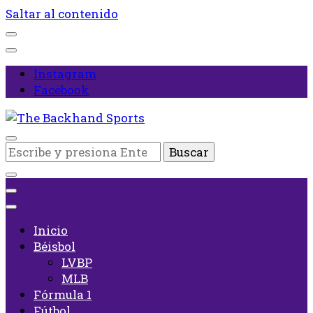
Saltar al contenido
Instagram
Facebook
Inicio
¿Buscas
The Backhand Sports
algo?
Inicio
Béisbol
LVBP
MLB
Fórmula 1
Fútbol