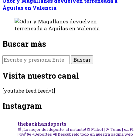
Odor y Magallanes devuelven terreneada a
Águilas en Valencia
Buscar más
¿Buscas
algo?
Visita nuestro canal
[youtube-feed feed=1]
Instagram
thebackhandsports_
📰 ¡Lo mejor del deporte, al instante!
⚽ Fútbol | 🎾 Tenis | 🏎️ F1
| ⚾🏀🏍️ +Deportes
📲 Descúbrelo todo en nuestra página web