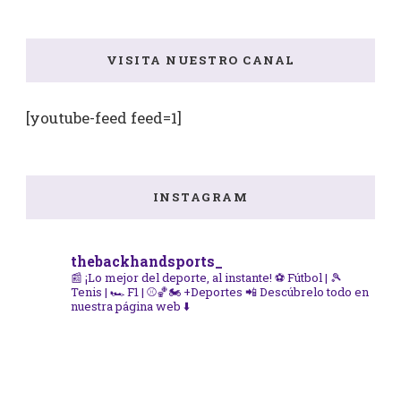
VISITA NUESTRO CANAL
[youtube-feed feed=1]
INSTAGRAM
thebackhandsports_
📰 ¡Lo mejor del deporte, al instante!
⚽ Fútbol | 🎾
Tenis | 🏎️ F1 | ⚾🏀🏍️ +Deportes
📲 Descúbrelo todo en
nuestra página web ⬇️