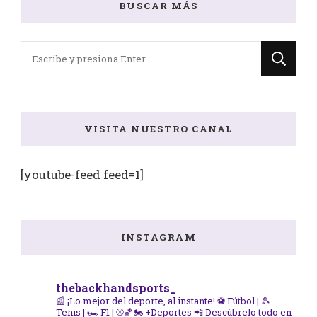
BUSCAR MÁS
¿Buscas
algo?
VISITA NUESTRO CANAL
[youtube-feed feed=1]
INSTAGRAM
thebackhandsports_
📰 ¡Lo mejor del deporte, al instante!
⚽ Fútbol | 🎾
Tenis | 🏎️ F1 | ⚾🏀🏍️ +Deportes
📲 Descúbrelo todo en