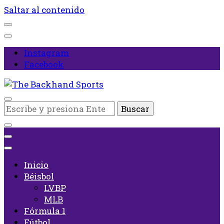
Saltar al contenido
Instagram
Facebook
Inicio
¿Buscas
The Backhand Sports
algo?
Inicio
Béisbol
LVBP
MLB
Fórmula 1
Fútbol