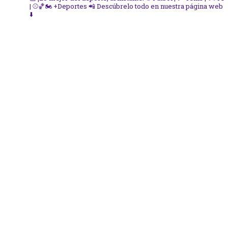
| ⚾🏀🏍️ +Deportes
📲 Descúbrelo todo en nuestra página web
⬇️