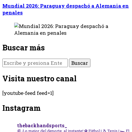
Mundial 2026: Paraguay despachó a Alemania en
penales
Buscar más
¿Buscas
algo?
Visita nuestro canal
[youtube-feed feed=1]
Instagram
thebackhandsports_
📰 ¡Lo mejor del deporte, al instante!
⚽ Fútbol | 🎾 Tenis | 🏎️ F1