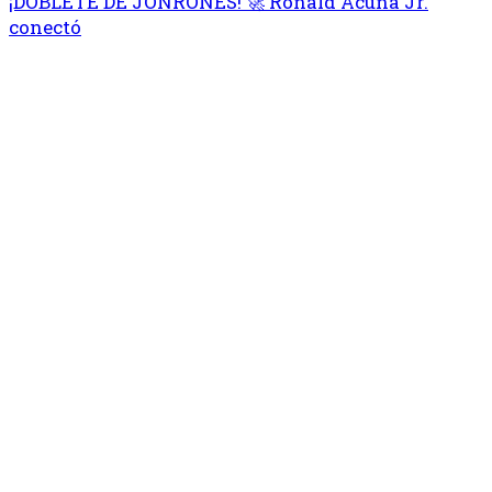
¡DOBLETE DE JONRONES! 🚀 Ronald Acuña Jr.
conectó