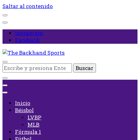
Saltar al contenido
Instagram
Facebook
Inicio
¿Buscas
The Backhand Sports
algo?
Inicio
Béisbol
LVBP
MLB
Fórmula 1
Fútbol