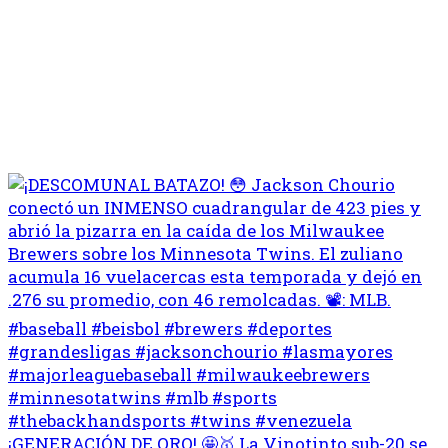
¡GENERACIÓN DE ORO! 🤩🥇 La Vinotinto sub-20 se