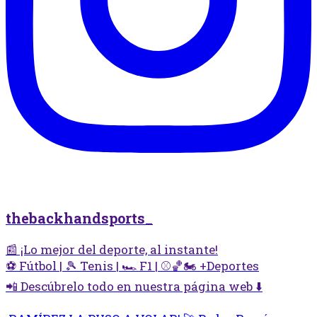
thebackhandsports_
📰 ¡Lo mejor del deporte, al instante!
⚽ Fútbol | 🎾 Tenis | 🏎️ F1 | ⚾🏀🏍️ +Deportes
📲 Descúbrelo todo en nuestra página web ⬇️