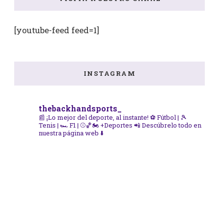
[youtube-feed feed=1]
INSTAGRAM
thebackhandsports_
📰 ¡Lo mejor del deporte, al instante!
⚽ Fútbol | 🎾
Tenis | 🏎️ F1 | ⚾🏀🏍️ +Deportes
📲 Descúbrelo todo en
nuestra página web ⬇️