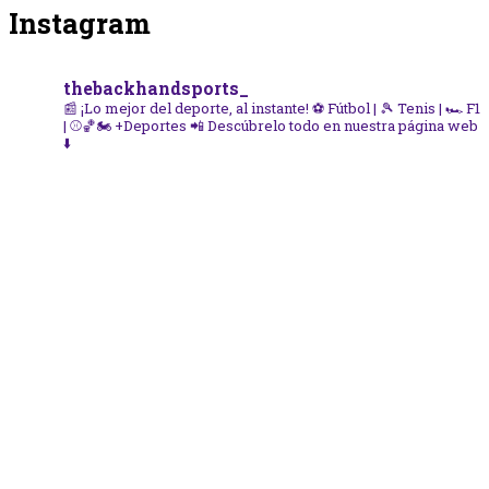
Instagram
thebackhandsports_
📰 ¡Lo mejor del deporte, al instante!
⚽ Fútbol | 🎾 Tenis | 🏎️ F1
| ⚾🏀🏍️ +Deportes
📲 Descúbrelo todo en nuestra página web
⬇️