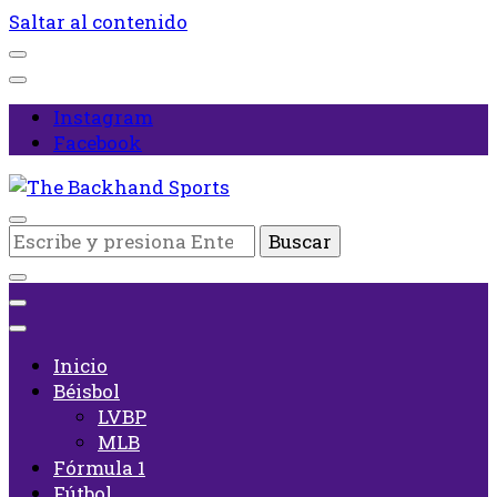
Saltar al contenido
Instagram
Facebook
Inicio
¿Buscas
The Backhand Sports
algo?
Inicio
Béisbol
LVBP
MLB
Fórmula 1
Fútbol