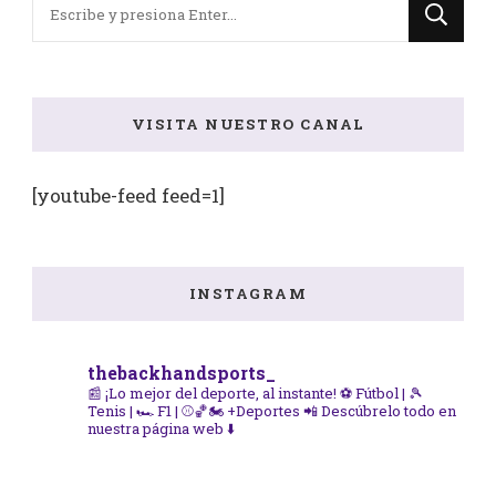
¿Buscas
algo?
VISITA NUESTRO CANAL
[youtube-feed feed=1]
INSTAGRAM
thebackhandsports_
📰 ¡Lo mejor del deporte, al instante!
⚽ Fútbol | 🎾
Tenis | 🏎️ F1 | ⚾🏀🏍️ +Deportes
📲 Descúbrelo todo en
nuestra página web ⬇️