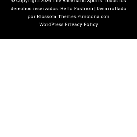
© Copyright 2026
The Backhand Sports
. Todos los
derechos reservados.
Hello Fashion | Desarrollado
por
Blossom Themes
.Funciona con
WordPress
.
Privacy Policy