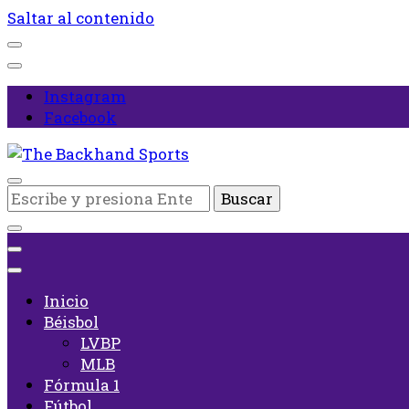
Saltar al contenido
Instagram
Facebook
Inicio
¿Buscas
The Backhand Sports
algo?
Inicio
Béisbol
LVBP
MLB
Fórmula 1
Fútbol